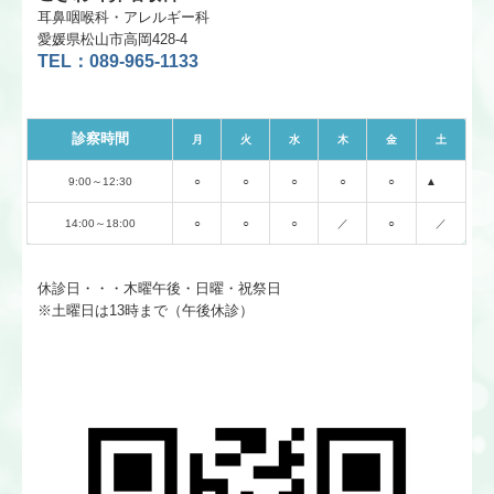
耳鼻咽喉科・アレルギー科
愛媛県松山市高岡428-4
TEL：089-965-1133
診察時間
月
火
水
木
金
土
9:00～12:30
○
○
○
○
○
▲
14:00～18:00
○
○
○
／
○
／
休診日・・・木曜午後・日曜・祝祭日
※
土曜日は13時まで（午後休診）