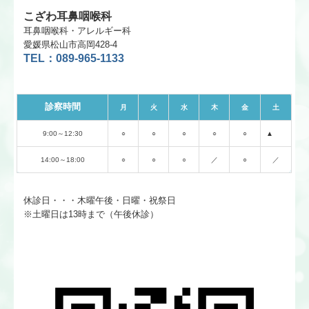
こざわ耳鼻咽喉科
耳鼻咽喉科・アレルギー科
愛媛県松山市高岡428-4
TEL：089-965-1133
診察時間
月
火
水
木
金
土
9:00～12:30
○
○
○
○
○
▲
14:00～18:00
○
○
○
／
○
／
休診日・・・木曜午後・日曜・祝祭日
※
土曜日は13時まで（午後休診）